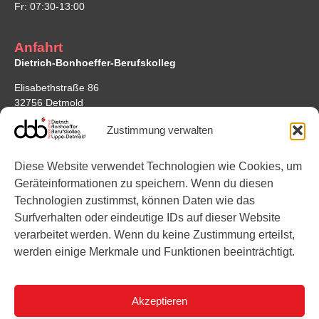
Fr: 07:30-13:00
Anfahrt
Dietrich-Bonhoeffer-Berufskolleg
Elisabethstraße 86
32756 Detmold
Google Maps
Zustimmung verwalten
Standort Bonhoefferstraße
Diese Website verwendet Technologien wie Cookies, um
Bonhoefferstraße 7
Geräteinformationen zu speichern. Wenn du diesen
32756 Detmold
Technologien zustimmst, können Daten wie das
Surfverhalten oder eindeutige IDs auf dieser Website
Links
verarbeitet werden. Wenn du keine Zustimmung erteilst,
werden einige Merkmale und Funktionen beeinträchtigt.
Instagram
YouTube
Akzeptieren