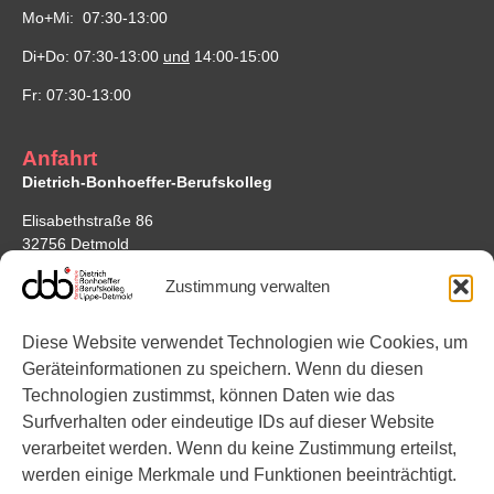
Mo+Mi: 07:30-13:00
Di+Do: 07:30-13:00
und
14:00-15:00
Fr: 07:30-13:00
Anfahrt
Dietrich-Bonhoeffer-Berufskolleg
Elisabethstraße 86
32756 Detmold
Google Maps
Zustimmung verwalten
Standort Bonhoefferstraße
Diese Website verwendet Technologien wie Cookies, um
Bonhoefferstraße 7
Geräteinformationen zu speichern. Wenn du diesen
32756 Detmold
Technologien zustimmst, können Daten wie das
Surfverhalten oder eindeutige IDs auf dieser Website
Links
verarbeitet werden. Wenn du keine Zustimmung erteilst,
werden einige Merkmale und Funktionen beeinträchtigt.
Instagram