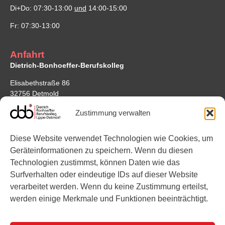
Di+Do: 07:30-13:00
und
14:00-15:00
Fr: 07:30-13:00
Anfahrt
Dietrich-Bonhoeffer-Berufskolleg
Elisabethstraße 86
32756 Detmold
Google Maps
Zustimmung verwalten
Standort Bonhoefferstraße
Diese Website verwendet Technologien wie Cookies, um
Bonhoefferstraße 7
Geräteinformationen zu speichern. Wenn du diesen
32756 Detmold
Technologien zustimmst, können Daten wie das
Surfverhalten oder eindeutige IDs auf dieser Website
Links
verarbeitet werden. Wenn du keine Zustimmung erteilst,
werden einige Merkmale und Funktionen beeinträchtigt.
Instagram
YouTube