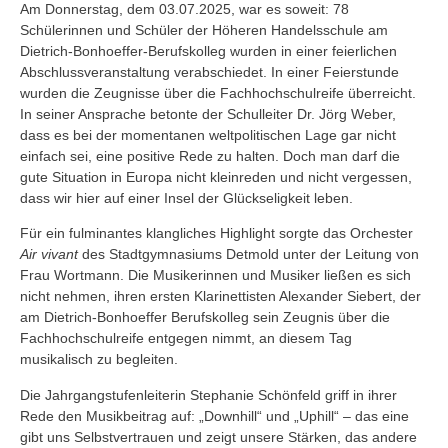
Am Donnerstag, dem 03.07.2025, war es soweit: 78
Schülerinnen und Schüler der Höheren Handelsschule am
Dietrich-Bonhoeffer-Berufskolleg wurden in einer feierlichen
Abschlussveranstaltung verabschiedet. In einer Feierstunde
wurden die Zeugnisse über die Fachhochschulreife überreicht.
In seiner Ansprache betonte der Schulleiter Dr. Jörg Weber,
dass es bei der momentanen weltpolitischen Lage gar nicht
einfach sei, eine positive Rede zu halten. Doch man darf die
gute Situation in Europa nicht kleinreden und nicht vergessen,
dass wir hier auf einer Insel der Glückseligkeit leben.
Für ein fulminantes klangliches Highlight sorgte das Orchester
Air vivant
des Stadtgymnasiums Detmold unter der Leitung von
Frau Wortmann. Die Musikerinnen und Musiker ließen es sich
nicht nehmen, ihren ersten Klarinettisten Alexander Siebert, der
am Dietrich-Bonhoeffer Berufskolleg sein Zeugnis über die
Fachhochschulreife entgegen nimmt, an diesem Tag
musikalisch zu begleiten.
Die Jahrgangstufenleiterin Stephanie Schönfeld griff in ihrer
Rede den Musikbeitrag auf: „Downhill“ und „Uphill“ – das eine
gibt uns Selbstvertrauen und zeigt unsere Stärken, das andere