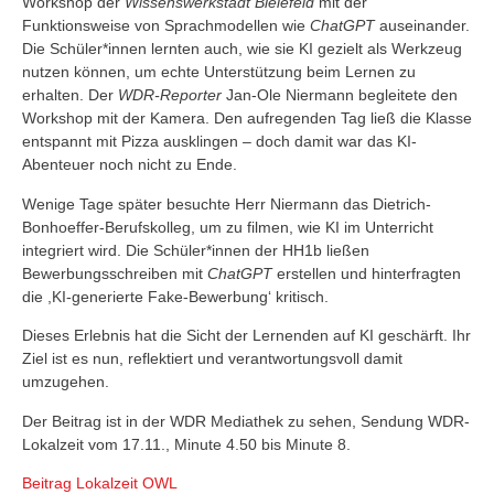
Workshop der
Wissenswerkstadt Bielefeld
mit der
Funktionsweise von Sprachmodellen wie
ChatGPT
auseinander.
Die Schüler*innen lernten auch, wie sie KI gezielt als Werkzeug
nutzen können, um echte Unterstützung beim Lernen zu
erhalten. Der
WDR-Reporter
Jan-Ole Niermann begleitete den
Workshop mit der Kamera. Den aufregenden Tag ließ die Klasse
entspannt mit Pizza ausklingen – doch damit war das KI-
Abenteuer noch nicht zu Ende.
Wenige Tage später besuchte Herr Niermann das Dietrich-
Bonhoeffer-Berufskolleg, um zu filmen, wie KI im Unterricht
integriert wird. Die Schüler*innen der HH1b ließen
Bewerbungsschreiben mit
ChatGPT
erstellen und hinterfragten
die ,KI-generierte Fake-Bewerbung‘ kritisch.
Dieses Erlebnis hat die Sicht der Lernenden auf KI geschärft. Ihr
Ziel ist es nun, reflektiert und verantwortungsvoll damit
umzugehen.
Der Beitrag ist in der WDR Mediathek zu sehen, Sendung WDR-
Lokalzeit vom 17.11., Minute 4.50 bis Minute 8.
Beitrag Lokalzeit OWL