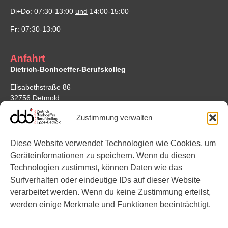
Di+Do: 07:30-13:00
und
14:00-15:00
Fr: 07:30-13:00
Anfahrt
Dietrich-Bonhoeffer-Berufskolleg
Elisabethstraße 86
32756 Detmold
Google Maps
Zustimmung verwalten
Standort Bonhoefferstraße
Diese Website verwendet Technologien wie Cookies, um
Bonhoefferstraße 7
Geräteinformationen zu speichern. Wenn du diesen
32756 Detmold
Technologien zustimmst, können Daten wie das
Surfverhalten oder eindeutige IDs auf dieser Website
Links
verarbeitet werden. Wenn du keine Zustimmung erteilst,
werden einige Merkmale und Funktionen beeinträchtigt.
Instagram
YouTube