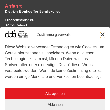
Anfahrt
Dietrich-Bonhoeffer-Berufskolleg
Elisabethstraße 86
32756 Detmold
Google Maps
Zustimmung verwalten
Standort Bonhoefferstraße
Diese Website verwendet Technologien wie Cookies, um
Bonhoefferstraße 7
Geräteinformationen zu speichern. Wenn du diesen
32756 Detmold
Technologien zustimmst, können Daten wie das
Surfverhalten oder eindeutige IDs auf dieser Website
Links
verarbeitet werden. Wenn du keine Zustimmung erteilst,
werden einige Merkmale und Funktionen beeinträchtigt.
Instagram
YouTube
Akzeptieren
Ablehnen