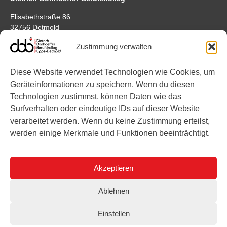
Elisabethstraße 86
32756 Detmold
Google Maps
Zustimmung verwalten
Standort Bonhoefferstraße
Diese Website verwendet Technologien wie Cookies, um
Bonhoefferstraße 7
Geräteinformationen zu speichern. Wenn du diesen
32756 Detmold
Technologien zustimmst, können Daten wie das
Surfverhalten oder eindeutige IDs auf dieser Website
Links
verarbeitet werden. Wenn du keine Zustimmung erteilst,
werden einige Merkmale und Funktionen beeinträchtigt.
Instagram
YouTube
Akzeptieren
Ablehnen
Einstellen
Impressum
Datenschutz
Cookies