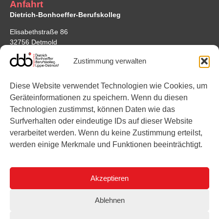
Anfahrt
Dietrich-Bonhoeffer-Berufskolleg
Elisabethstraße 86
32756 Detmold
Google Maps
Zustimmung verwalten
Standort Bonhoefferstraße
Diese Website verwendet Technologien wie Cookies, um
Bonhoefferstraße 7
Geräteinformationen zu speichern. Wenn du diesen
32756 Detmold
Technologien zustimmst, können Daten wie das
Surfverhalten oder eindeutige IDs auf dieser Website
Links
verarbeitet werden. Wenn du keine Zustimmung erteilst,
werden einige Merkmale und Funktionen beeinträchtigt.
Instagram
YouTube
Akzeptieren
Ablehnen