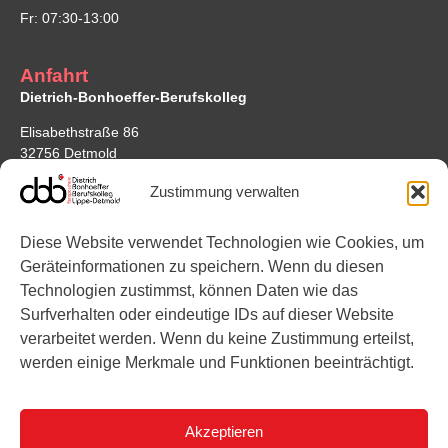
Fr: 07:30-13:00
Anfahrt
Dietrich-Bonhoeffer-Berufskolleg
Elisabethstraße 86
32756 Detmold
Google Maps
Zustimmung verwalten
Standort Bonhoefferstraße
Diese Website verwendet Technologien wie Cookies, um
Bonhoefferstraße 7
Geräteinformationen zu speichern. Wenn du diesen
32756 Detmold
Technologien zustimmst, können Daten wie das
Surfverhalten oder eindeutige IDs auf dieser Website
Links
verarbeitet werden. Wenn du keine Zustimmung erteilst,
werden einige Merkmale und Funktionen beeinträchtigt.
Instagram
YouTube
Akzeptieren