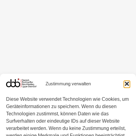
Zustimmung verwalten
Diese Website verwendet Technologien wie Cookies, um
Geräteinformationen zu speichern. Wenn du diesen
Technologien zustimmst, können Daten wie das
Kontakt
Surfverhalten oder eindeutige IDs auf dieser Website
Tel.: 05231 608-400
info@dbb-detmold.de
verarbeitet werden. Wenn du keine Zustimmung erteilst,
werden einige Merkmale und Funktionen beeinträchtigt.