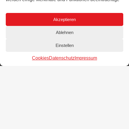
🕒 Bürozeiten
Mo+Mi: 07:30-13:00
Akzeptieren
Di+Do: 07:30-13:00
und
14:00-15:00
Ablehnen
Fr: 07:30-13:00
Einstellen
Anfahrt
Dietrich-Bonhoeffer-Berufskolleg
Cookies
Datenschutz
Impressum
Elisabethstraße 86
32756 Detmold
Google Maps
Standort Bonhoefferstraße
Bonhoefferstraße 7
32756 Detmold
Links