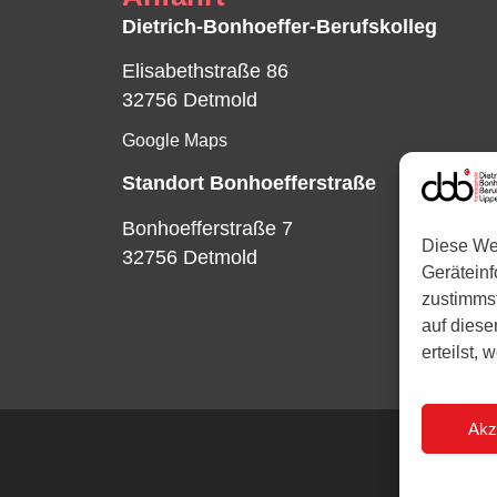
Dietrich-Bonhoeffer-Berufskolleg
Elisabethstraße 86
32756 Detmold
Google Maps
Standort Bonhoefferstraße
Bonhoefferstraße 7
Diese We
32756 Detmold
Gerätein
zustimmst
auf diese
erteilst,
Akz